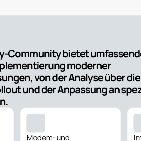
y-Community bietet umfassende E
plementierung moderner 
gen, von der Analyse über die S
llout und der Anpassung an spezi
. 
Modem- und 
In