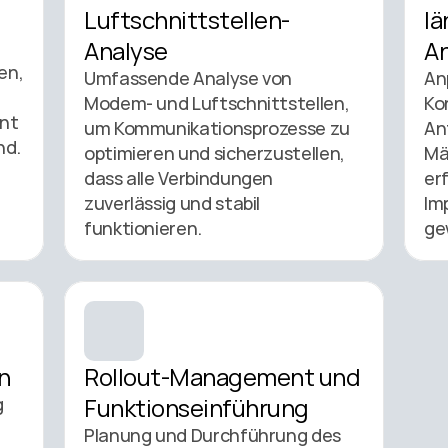
Luftschnittstellen-
lä
Analyse 
A
n, 
Umfassende Analyse von 
An
Modem- und Luftschnittstellen, 
Ko
nt 
um Kommunikationsprozesse zu 
An
und weltweit funktionsfähig sind. 
optimieren und sicherzustellen, 
Mä
dass alle Verbindungen 
erf
zuverlässig und stabil 
Im
funktionieren. 
ge
n 
Rollout-Management und 
Funktionseinführung
 
Planung und Durchführung des 