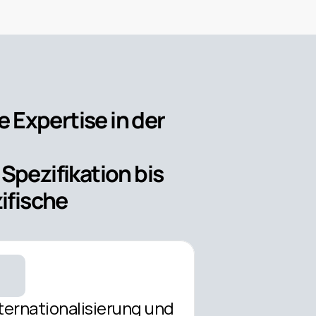
xpertise in der 
pezifikation bis 
fische 
ternationalisierung und 