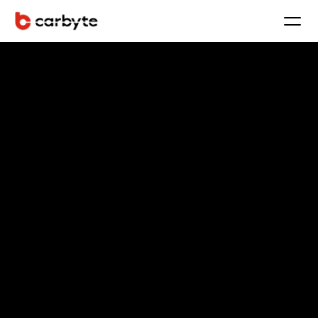
End-to-End