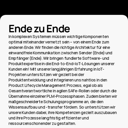
Architecture
Ende zu Ende
In komplexen Systemen müssen wichtige Komponenten 
optimal miteinander vernetzt sein – von einem Ende zum 
anderen Ende. Wir finden die richtige Architektur für eine 
einwandfreie Kommunikation zwischen Sender (Ende) und 
Empfänger (Ende). Wir bringen fundierte Software- und 
Produktexpertise in die End-to-End-IoT-Lösungen unserer 
Kunden ein! Mit unserer langjährigen Erfahrung in IoT-
Projekten unterstützen wir gezielt bei der 
Produktentwicklung und integrieren uns nahtlos in den 
Product Lifecycle Management Prozess, egal ob als 
Gesamtverantwortliche in agilen SAFe-Rollen oder durch die 
Übernahme einzelner PLM-Prozessphasen. Zudem bieten wir 
maßgeschneiderte Schulungsprogramme an, die den 
Wissensaufbau und -transfer fördern. So unterstützen wir 
unsere Kunden dabei, ihre Kompetenzen gezielt auszubauen 
und ihre Prozesse langfristig effizienter und 
ressourcenschonender zu gestalten.