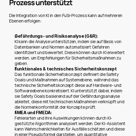
Prozess unterstützt
Die Integration von KI in den FuSi-Prozess kann auf mehreren 
Ebenen erfolgen:
Gefährdungs- und Risikoanalyse (G&R):
KI kann die Analyse unterstützen, indem sie auf Basis von 
Datenbanken und Normen automatisiert Gefahren 
identifiziert und bewertet. Diese können durch KI erweitert 
werden, um Empfehlungen für Sicherheitsmaßnahmen zu 
geben.
Funktionales & technisches Sicherheitskonzept
Das funktionale Sicherheitskonzept definiert die Safety 
Goals und Maßnahmen auf Systemebene, während das 
technische Sicherheitskonzept diese auf Hardware- und 
Softwareebene konkretisiert. KI unterstützt dabei, indem 
sie Safety Goals basierend auf der Gefährdungsanalyse 
ableitet, diese mit technischen Maßnahmen verknüpft und 
die Normenkonformität der Konzepte prüft.
FMEA und FMEDA:
Fehlerarten und ihre Auswirkungen können durch KI-
gestützte Algorithmen analysiert werden. Der KI-Assistent 
kann Wahrscheinlichkeiten für Ausfälle schätzen und diese 
in einer Pseudoformel darstellen, um quantitative 