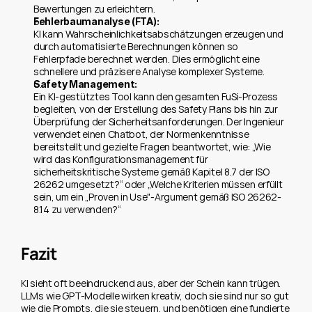
Bewertungen zu erleichtern.
Fehlerbaumanalyse (FTA):
KI kann Wahrscheinlichkeitsabschätzungen erzeugen und 
durch automatisierte Berechnungen können so 
Fehlerpfade berechnet werden. Dies ermöglicht eine 
schnellere und präzisere Analyse komplexer Systeme.
Safety Management:
Ein KI-gestütztes Tool kann den gesamten FuSi-Prozess 
begleiten, von der Erstellung des Safety Plans bis hin zur 
Überprüfung der Sicherheitsanforderungen. Der Ingenieur 
verwendet einen Chatbot, der Normenkenntnisse 
bereitstellt und gezielte Fragen beantwortet, wie: „Wie 
wird das Konfigurationsmanagement für 
sicherheitskritische Systeme gemäß Kapitel 8.7 der ISO 
26262 umgesetzt?“ oder „Welche Kriterien müssen erfüllt 
sein, um ein „Proven in Use"-Argument gemäß ISO 26262-
8.14 zu verwenden?“
Fazit
KI sieht oft beeindruckend aus, aber der Schein kann trügen. 
LLMs wie GPT-Modelle wirken kreativ, doch sie sind nur so gut 
wie die Prompts, die sie steuern, und benötigen eine fundierte 