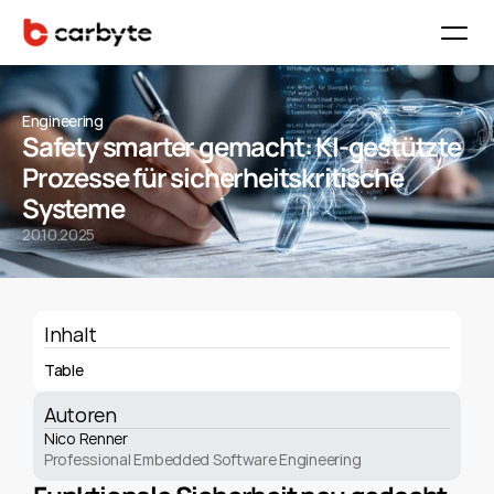
Engineering
Safety smarter gemacht: KI-gestützte 
Prozesse für sicherheitskritische 
Systeme
20.10.2025
Inhalt
Table
Autoren
Nico Renner
Professional Embedded Software Engineering