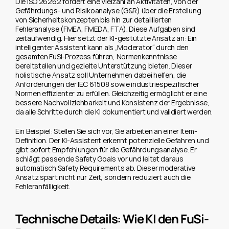
Die ISO 26262 fordert eine Vielzahl an Aktivitäten, von der 
Gefährdungs- und Risikoanalyse (G&R) über die Erstellung 
von Sicherheitskonzepten bis hin zur detaillierten 
Fehleranalyse (FMEA, FMEDA, FTA). Diese Aufgaben sind 
zeitaufwendig. Hier setzt der KI-gestützte Ansatz an: Ein 
intelligenter Assistent kann als „Moderator“ durch den 
gesamten FuSi-Prozess führen, Normenkenntnisse 
bereitstellen und gezielte Unterstützung bieten. Dieser 
holistische Ansatz soll Unternehmen dabei helfen, die 
Anforderungen der IEC 61508 sowie industriespezifischer 
Normen effizienter zu erfüllen. Gleichzeitig ermöglicht er eine 
bessere Nachvollziehbarkeit und Konsistenz der Ergebnisse, 
da alle Schritte durch die KI dokumentiert und validiert werden.
Ein Beispiel: Stellen Sie sich vor, Sie arbeiten an einer Item-
Definition. Der KI-Assistent erkennt potenzielle Gefahren und 
gibt sofort Empfehlungen für die Gefährdungsanalyse. Er 
schlägt passende Safety Goals vor und leitet daraus 
automatisch Safety Requirements ab. Dieser moderative 
Ansatz spart nicht nur Zeit, sondern reduziert auch die 
Fehleranfälligkeit.
Technische Details: Wie KI den FuSi-