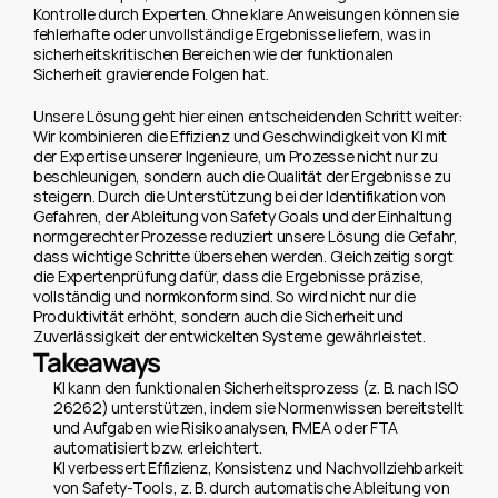
Kontrolle durch Experten. Ohne klare Anweisungen können sie 
fehlerhafte oder unvollständige Ergebnisse liefern, was in 
sicherheitskritischen Bereichen wie der funktionalen 
Sicherheit gravierende Folgen hat.
Unsere Lösung geht hier einen entscheidenden Schritt weiter: 
Wir kombinieren die Effizienz und Geschwindigkeit von KI mit 
der Expertise unserer Ingenieure, um Prozesse nicht nur zu 
beschleunigen, sondern auch die Qualität der Ergebnisse zu 
steigern. Durch die Unterstützung bei der Identifikation von 
Gefahren, der Ableitung von Safety Goals und der Einhaltung 
normgerechter Prozesse reduziert unsere Lösung die Gefahr, 
dass wichtige Schritte übersehen werden. Gleichzeitig sorgt 
die Expertenprüfung dafür, dass die Ergebnisse präzise, 
vollständig und normkonform sind. So wird nicht nur die 
Produktivität erhöht, sondern auch die Sicherheit und 
Zuverlässigkeit der entwickelten Systeme gewährleistet.
Takeaways
KI kann den funktionalen Sicherheitsprozess (z. B. nach ISO 
26262) unterstützen, indem sie Normenwissen bereitstellt 
und Aufgaben wie Risikoanalysen, FMEA oder FTA 
automatisiert bzw. erleichtert.
KI verbessert Effizienz, Konsistenz und Nachvollziehbarkeit 
von Safety-Tools, z. B. durch automatische Ableitung von 